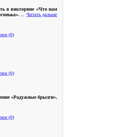
ать в викторине «Что нам
огонька».
...
Читать дальше
ии (0)
ии (0)
чение «Радужные брызги».
ии (0)