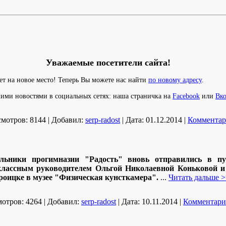
Уважаемые посетители сайта!
ет на новое место! Теперь Вы можете нас найти
по новому адресу
.
шими новостями в социальных сетях: наша страничка на
Facebook
или
Вко
мотров:
8144
|
Добавил:
serp-radost
|
Дата:
01.12.2014
|
Комментар
ьники прогимназии "Радость" вновь отправились в пу
 классным руководителем Ольгой Николаевной Коньковой 
роицке в музее "Физическая кунсткамера".
...
Читать дальше 
отров:
4264
|
Добавил:
serp-radost
|
Дата:
10.11.2014
|
Комментари