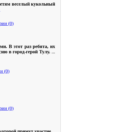
детям веселый кукольный
>
ии (0)
и. В этот раз ребята, их
ию в город-герой Тулу.
...
и (0)
ии (0)
 которой примут участие