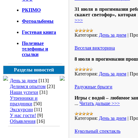
31 июля в прогимназии реб
РКПМО
скажет светофор», которая 
>>>
Фотоальбомы
Гостевая книга
Категория:
День за днем
|
Про
Полезные
Веселая викторина
телефоны и
ссылки
8 июля в прогимназии прошл
Разделы новостей
Категория:
День за днем
|
Про
День за днем
[113]
Делимся опытом
[23]
Радужные брызги
Наши успехи
[31]
Игры с водой – любимое за
Утренники и
...
Читать дальше >>>
праздники
[50]
Экскурсии
[11]
У нас гости!
[9]
Категория:
День за днем
|
Про
Объявления
[16]
Кукольный спектакль