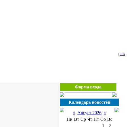
Понедельник, 10.08.2026, 06:54
|
RSS
Форма входа
Календарь новостей
«
Август 2026
»
Пн
Вт
Ср
Чт
Пт
Сб
Вс
1
2