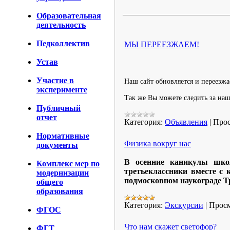
Образовательная
деятельность
Педколлектив
МЫ ПЕРЕЕЗЖАЕМ!
Устав
Участие в
Наш сайт обновляется и переезжа
эксперименте
Так же Вы можете следить за на
Публичный
отчет
Категория:
Объявления
|
Прос
Нормативные
Физика вокруг нас
документы
В осенние каникулы школ
Комплекс мер по
третьеклассники вместе с
модернизации
подмосковном наукограде Т
общего
образования
Категория:
Экскурсии
|
Просм
ФГОС
Что нам скажет светофор?
ФГТ