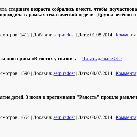
ята старшего возраста собрались вместе, чтобы поучаствов
проходила в рамках тематической недели «Друзья зелёного 
смотров:
1412
|
Добавил:
serp-radost
|
Дата:
01.08.2014
|
Комментар
а викторина «В гостях у сказки».
...
Читать дальше >>>
смотров:
1590
|
Добавил:
serp-radost
|
Дата:
08.07.2014
|
Комментар
нятие детей. 3 июля в прогимназии "Радость" прошло развле
смотров:
1654
|
Добавил:
serp-radost
|
Дата:
03.07.2014
|
Комментар