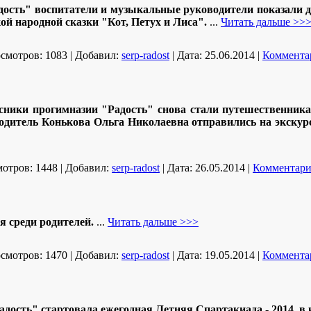
дость" воспитатели и музыкальные руководители показали 
ой народной сказки "Кот, Петух и Лиса".
...
Читать дальше >>
смотров:
1083
|
Добавил:
serp-radost
|
Дата:
25.06.2014
|
Комментар
ссники прогимназии "Радость" снова стали путешественникам
одитель Конькова Ольга Николаевна отправились на экскурс
отров:
1448
|
Добавил:
serp-radost
|
Дата:
26.05.2014
|
Комментари
я среди родителей.
...
Читать дальше >>>
смотров:
1470
|
Добавил:
serp-radost
|
Дата:
19.05.2014
|
Комментар
адость" стартовала ежегодная Летняя Спартакиада - 2014, в